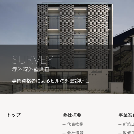
SURVEY
赤外線外壁調査
専門資格者によるビルの外壁診断
トップ
会社概要
事業案
代表挨拶
新築
会社情報
改修