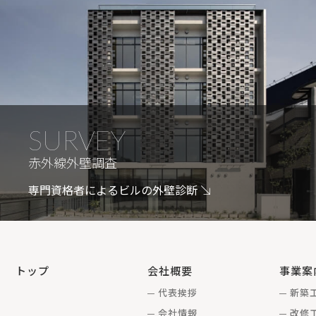
SURVEY
赤外線外壁調査
専門資格者によるビルの外壁診断
トップ
会社概要
事業案
代表挨拶
新築
会社情報
改修