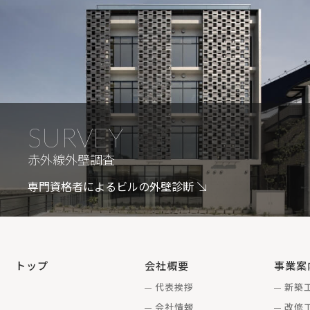
SURVEY
赤外線外壁調査
専門資格者によるビルの外壁診断
トップ
会社概要
事業案
代表挨拶
新築
会社情報
改修