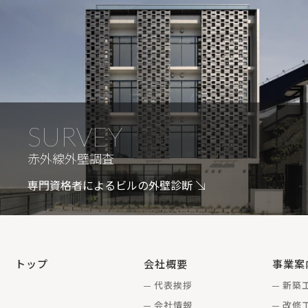
SURVEY
赤外線外壁調査
専門資格者によるビルの外壁診断
トップ
会社概要
事業案
代表挨拶
新築
会社情報
改修