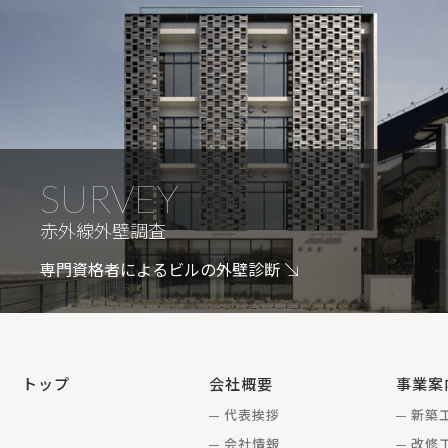
SURVEY
赤外線外壁調査
専門資格者によるビルの外壁診断
トップ
会社概要
事業案
代表挨拶
新築
会社情報
改修